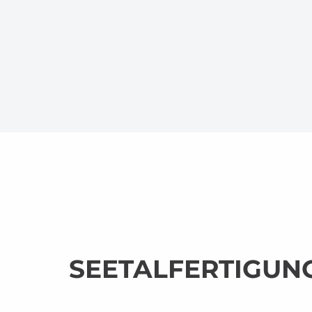
SEETALFERTIGUN
Präzision. Know-how.
Gemeinsam stark.